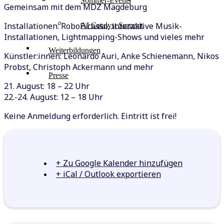
Sommer-Events
Gemeinsam mit dem MDZ Magdeburg
Installationen: RoboPicasso, interaktive Musik-
AI Catalyst Summit
Installationen, Lightmapping-Shows und vieles mehr
Weiterbildungen
Künstler:innen: Leonardo Auri, Anke Schienemann, Nikos
Probst, Christoph Ackermann und mehr
Presse
21. August: 18 – 22 Uhr
22.-24. August: 12 – 18 Uhr
Keine Anmeldung erforderlich. Eintritt ist frei!
+ Zu Google Kalender hinzufügen
+ iCal / Outlook exportieren