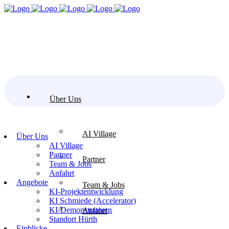
Über Uns
AI Village
Über Uns
AI Village
Partner
Partner
Team & Jobs
Anfahrt
Angebote
Team & Jobs
KI-Projektentwicklung
KI Schmiede (Accelerator)
KI-Demonstratoren
Anfahrt
Standort Hürth
Einblicke