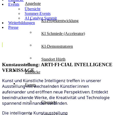
Angebote
Events
Übersicht
Sommer-Events
AI Catalyst Summit
KI-Projektentwicklung
Weiterbildungen
Presse
KI Schmiede (Accelerator)
KI-Demonstratoren
Standort Hürth
Kunstausstellung: ARTI·FI·CIAL INTELLIGENCE
VERNISSAGE
Einblicke
Kunst und Künstliche Intelligenz treffen in unserer
Events
Ausstellung mit wechselnden Künstler:innen
aufeinander und eröffnen neue Perspektiven. Entdeckt
beeindruckende Werke, die Kreativität und Technologie
Übersicht
spannend miteinander verbinden.
Die intelligente Kunstausstellung